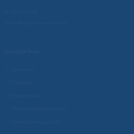
010 303 2548
info@compliance-instituut.nl
Handige links
Opleidingen
E-learnings
Masterclasses
DSI Integriteitsprogramma's
Compliance Register (PV)