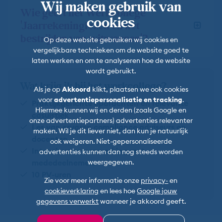
Wij maken gebruik van
Wie geeft het Werkcollege
cookies
'Jaarrekeninglezen en het
bestrijden van witwassen'?
Op deze website gebruiken wij cookies en
vergelijkbare technieken om de website goed te
laten werken en om te analyseren hoe de website
wordt gebruikt.
Wat krijg ik bij het werkcollege?
Als je op
Akkoord
klikt, plaatsen we ook cookies
voor
advertentiepersonalisatie en tracking
.
Praktijkgerichte opdrachten en relevante
Hiermee kunnen wij en derden (zoals Google en
casuïstiek
onze advertentiepartners) advertenties relevanter
Les van ervaren compliance adviseurs en
maken. Wil je dit liever niet, dan kun je natuurlijk
docenten
ook weigeren. Niet-gepersonaliseerde
Intensieve samenwerking met
advertenties kunnen dan nog steeds worden
weergegeven.
mededeelnemers
10 PV-uren
Zie voor meer informatie onze
privacy-
en
cookieverklaring
en lees hoe
Google jouw
gegevens verwerkt
wanneer je akkoord geeft.