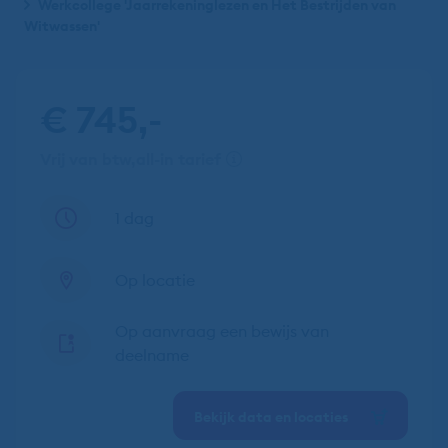
Werkcollege 'Jaarrekeninglezen en Het Bestrijden van
Witwassen'
€ 745,-
vrij van btw
all-in tarief
1 dag
Op locatie
Op aanvraag een bewijs van
deelname
Bekijk data en locaties