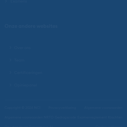
Examens
Onze andere websites
Over ons
Team
Certificeringen
Opiniepanel
Copyright © 2026 NCI
Privacyverklaring
Algemene voorwaarden
Algemene voorwaarden NRTO
Gedragscode
Examenreglement
Klachten
Ons standpunt Generatieve AI
Cookieverklaring