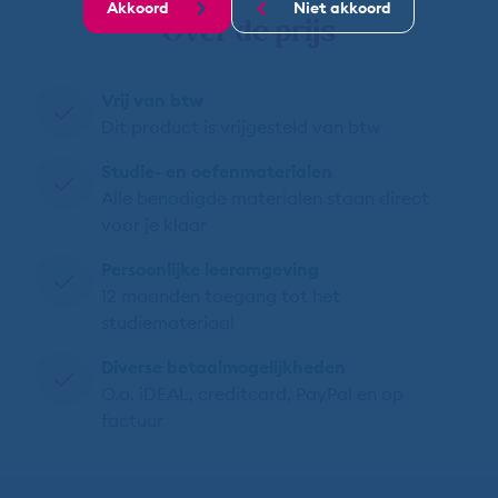
Akkoord
Niet akkoord
Over de prijs
Vrij van btw
Dit product is vrijgesteld van btw
Studie- en oefenmaterialen
Alle benodigde materialen staan direct
voor je klaar
Persoonlijke leeromgeving
12 maanden toegang tot het
studiemateriaal
Diverse betaalmogelijkheden
O.a. iDEAL, creditcard, PayPal en op
factuur