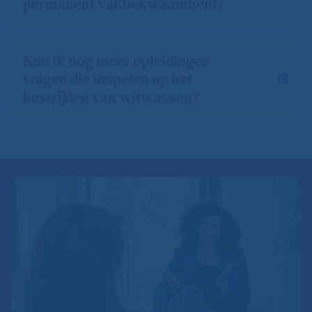
permanent vakbekwaamheid?
Kan ik nog meer opleidingen
volgen die inspelen op het
bestrijden van witwassen?