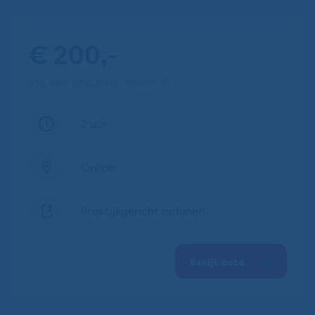
€ 200,-
vrij van btw
all-in tarief
2 uur
Online
Praktijkgericht oefenen
Bekijk data