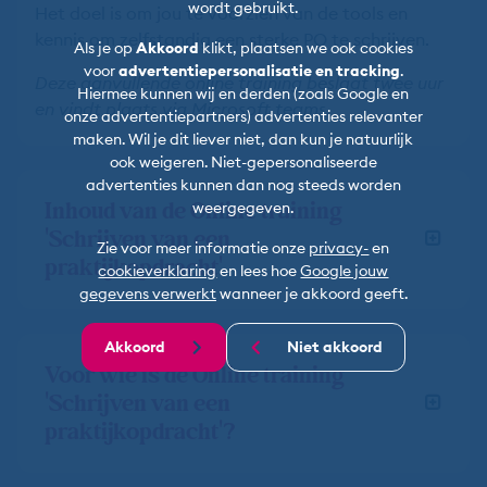
wordt gebruikt.
Het doel is om jou te voorzien van de tools en
kennis om zelfstandig een sterke PO te schrijven.
Als je op
Akkoord
klikt, plaatsen we ook cookies
voor
advertentiepersonalisatie en tracking
.
Deze aanvullende online training beslaat twee uur
Hiermee kunnen wij en derden (zoals Google en
en vindt plaats via Microsoft teams.
onze advertentiepartners) advertenties relevanter
maken. Wil je dit liever niet, dan kun je natuurlijk
ook weigeren. Niet-gepersonaliseerde
advertenties kunnen dan nog steeds worden
Inhoud van de Online training
weergegeven.
'Schrijven van een
Zie voor meer informatie onze
privacy-
en
praktijkopdracht'
cookieverklaring
en lees hoe
Google jouw
gegevens verwerkt
wanneer je akkoord geeft.
Akkoord
Niet akkoord
Voor wie is de Online training
'Schrijven van een
praktijkopdracht'?