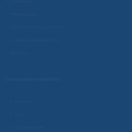
E-learnings
Masterclasses
DSI Integriteitsprogramma's
Compliance Register (PV)
Examens
Onze andere websites
Over ons
Team
Certificeringen