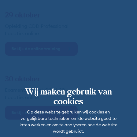
29 oktober
Opleiding CDD Professional
Locatie: online
Bekijk de online training
30 oktober
Wij maken gebruik van
Examentraining LCO&LCP
Locatie: online
cookies
Op deze website gebruiken wij cookies en
Bekijk de online training
vergelijkbare technieken om de website goed te
laten werken en om te analyseren hoe de website
wordt gebruikt.