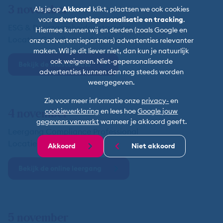
3 november
Als je op
Akkoord
klikt, plaatsen we ook cookies
voor
advertentiepersonalisatie en tracking
.
ESG & Duurzaamheidswetgeving
Hiermee kunnen wij en derden (zoals Google en
Locatie: Capelle aan den IJssel
onze advertentiepartners) advertenties relevanter
maken. Wil je dit liever niet, dan kun je natuurlijk
ook weigeren. Niet-gepersonaliseerde
Bekijk de masterclass
advertenties kunnen dan nog steeds worden
weergegeven.
Zie voor meer informatie onze
privacy-
en
4 november
cookieverklaring
en lees hoe
Google jouw
gegevens verwerkt
wanneer je akkoord geeft.
Leergang Compliance Professional
Locatie: Utrecht
Akkoord
Niet akkoord
Bekijk de online leergang
5 november