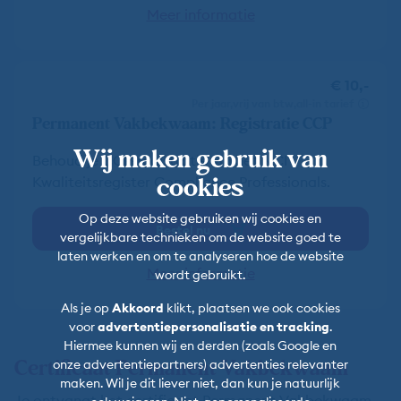
Meer informatie
€ 10,-
per jaar
vrij van btw
all-in tarief
Permanent Vakbekwaam: Registratie CCP
Wij maken gebruik van
Behoud je CCP-registratie via het NCI
cookies
Kwaliteitsregister Compliance Professionals.
Op deze website gebruiken wij cookies en
Bestel nu
vergelijkbare technieken om de website goed te
laten werken en om te analyseren hoe de website
Meer informatie
wordt gebruikt.
Als je op
Akkoord
klikt, plaatsen we ook cookies
voor
advertentiepersonalisatie en tracking
.
Hiermee kunnen wij en derden (zoals Google en
Certificaat Permanent Vakbekwaam
onze advertentiepartners) advertenties relevanter
maken. Wil je dit liever niet, dan kun je natuurlijk
Je ontvangt het certificaat Permanent Vakbekwaam