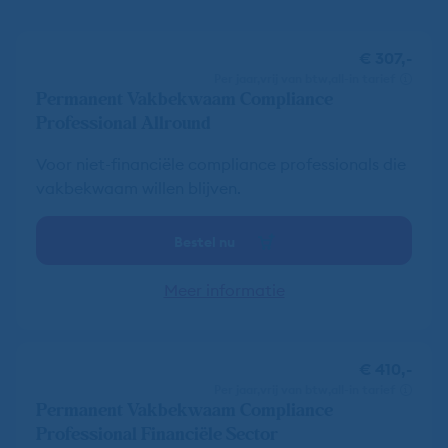
€ 307,-
per jaar
vrij van btw
all-in tarief
Permanent Vakbekwaam Compliance
Professional Allround
Voor niet-financiële compliance professionals die
vakbekwaam willen blijven.
Bestel nu
Meer informatie
€ 410,-
per jaar
vrij van btw
all-in tarief
Permanent Vakbekwaam Compliance
Professional Financiële Sector