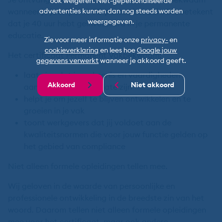
ook weigeren. Niet-gepersonaliseerde
wanneer je jaarlijks 40 PE-punten behaalt. Dit betekent
advertenties kunnen dan nog steeds worden
weergegeven.
dat je 40 uur hebt geïnvesteerd in je permanente
educatie.
Zie voor meer informatie onze
privacy-
en
cookieverklaring
en lees hoe
Google jouw
Het certificaat Permanent Vakbekwaam:
gegevens verwerkt
wanneer je akkoord geeft.
laat zien dat jouw kennis en vaardigheden
Akkoord
Niet akkoord
aantoonbaar up-to-date zijn
helpt je om jezelf te blijven ontwikkelen en te
groeien in je vak
toont werkgevers dat jij voldoet aan de
kwaliteitsnormen die voor jouw functie gelden op
het gebied van compliance
Niet alleen formele opleidingen tellen mee.
Wij geloven in de waarde van persoonlijke en
professionele ontwikkeling in de breedste zin van het
woord. Daarom tellen niet alleen formele opleidingen
mee voor het certificaat, maar ook andere