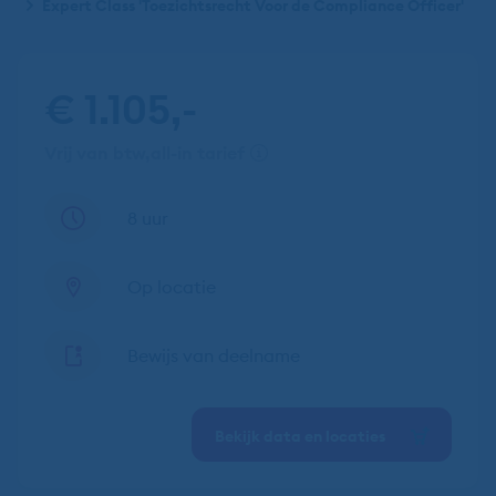
Expert Class 'Toezichtsrecht Voor de Compliance Officer'
€ 1.105,-
vrij van btw
all-in tarief
8 uur
Op locatie
Bewijs van deelname
Bekijk data en locaties