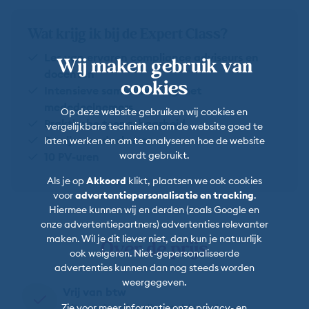
Wat krijg ik bij de Expert Class?
Les van ervaren compliance adviseurs en
Wij maken gebruik van
docenten
cookies
Intensieve samenwerking met
mededeelnemers
Op deze website gebruiken wij cookies en
Praktische toepasbaarheid
vergelijkbare technieken om de website goed te
Bewijs van deelname
laten werken en om te analyseren hoe de website
wordt gebruikt.
10 PV-uren
Als je op
Akkoord
klikt, plaatsen we ook cookies
voor
advertentiepersonalisatie en tracking
.
Hiermee kunnen wij en derden (zoals Google en
onze advertentiepartners) advertenties relevanter
maken. Wil je dit liever niet, dan kun je natuurlijk
Over de prijs
ook weigeren. Niet-gepersonaliseerde
advertenties kunnen dan nog steeds worden
weergegeven.
Vrij van btw
Zie voor meer informatie onze
privacy-
en
Dit product is vrijgesteld van btw