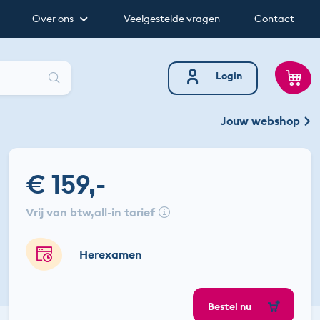
Over ons
Veelgestelde vragen
Contact
Zoeken
Login
Jouw webshop
€ 159,-
vrij van btw
all-in tarief
Herexamen
Bestel nu