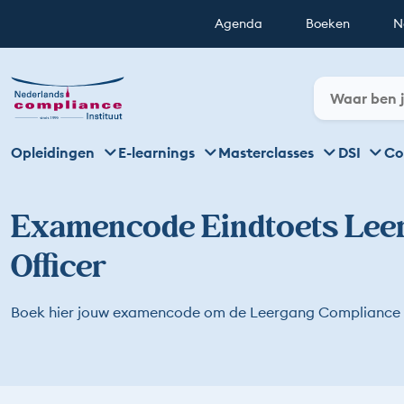
Agenda
Boeken
N
Opleidingen
E-learnings
Masterclasses
DSI
Co
Examencode Eindtoets Lee
Officer
Boek hier jouw examencode om de Leergang Compliance O