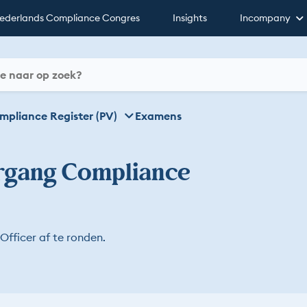
ederlands Compliance Congres
Insights
Incompany
mpliance Register (PV)
Examens
rgang Compliance
fficer af te ronden.