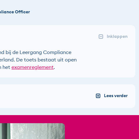
iance Officer
d bij de Leergang Compliance
erland. De toets bestaat uit open
n het
examenreglement
.