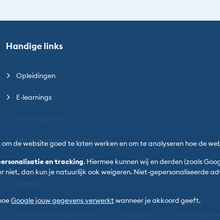
Handige links
Opleidingen
E-learnings
Masterclasses
DSI Integriteitsprogramma's
n om de website goed te laten werken en om te analyseren hoe de web
ersonalisatie en tracking
. Hiermee kunnen wij en derden (zoals Goo
Compliance Register (PV)
ver niet, dan kun je natuurlijk ook weigeren. Niet-gepersonaliseerde 
Examens
 hoe
Google jouw gegevens verwerkt
wanneer je akkoord geeft.
Algemene voorwaarden NRTO
Gedragscode
Examenregleme