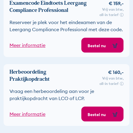
Examencode Eindtoets Leergang
€ 159,-
Compliance Professional
vrij van btw
all-in tarief
Reserveer je plek voor het eindexamen van de
Leergang Compliance Professional met deze code.
Meer informatie
Bestel nu
Herbeoordeling
€ 160,-
Praktijkopdracht
vrij van btw
all-in tarief
Vraag een herbeoordeling aan voor je
praktijkopdracht van LCO of LCP.
Meer informatie
Bestel nu