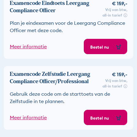
Examencode Eindtoets Leergang
€ 159,-
Compliance Officer
vrij van btw
all-in tarief
Plan je eindexamen voor de Leergang Compliance
Officer met deze code.
Meer informatie
Bestel nu
Examencode Zelfstudie Leergang
€ 159,-
Compliance Officer/Professional
vrij van btw
all-in tarief
Gebruik deze code om de starttoets van de
Zelfstudie in te plannen.
Meer informatie
Bestel nu