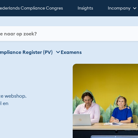
ederlands Compliance Congres
Insights
Incompany
mpliance Register (PV)
Examens
ze webshop.
l en