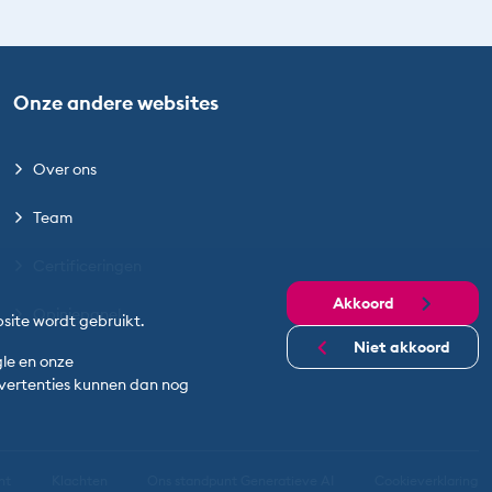
Onze andere websites
Over ons
Team
Certificeringen
Akkoord
Opiniepanel
site wordt gebruikt.
Niet akkoord
gle en onze
advertenties kunnen dan nog
nt
Klachten
Ons standpunt Generatieve AI
Cookieverklaring