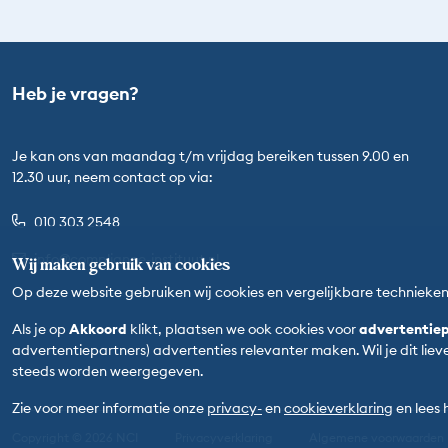
Heb je vragen?
Je kan ons van maandag t/m vrijdag bereiken tussen 9.00 en
12.30 uur, neem contact op via:
010 303 2548
info@compliance-instituut.nl
Wij maken gebruik van cookies
Op deze website gebruiken wij cookies en vergelijkbare technieke
Als je op
Akkoord
klikt, plaatsen we ook cookies voor
advertentiep
advertentiepartners) advertenties relevanter maken. Wil je dit lie
steeds worden weergegeven.
Zie voor meer informatie onze
privacy-
en
cookieverklaring
en lees
Copyright © 2026 NCI
Privacyverklaring
Algemene voorwaarden