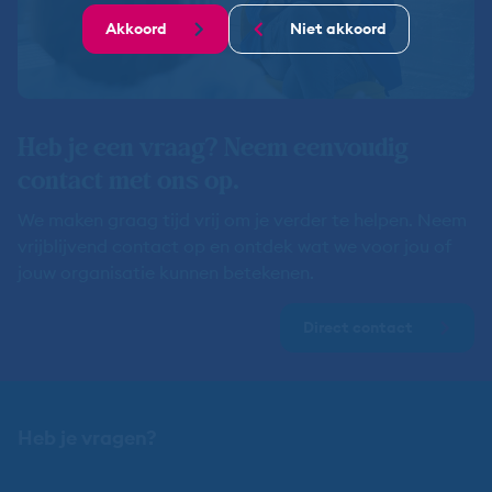
Akkoord
Niet akkoord
Heb je een vraag? Neem eenvoudig
contact met ons op.
We maken graag tijd vrij om je verder te helpen. Neem
vrijblijvend contact op en ontdek wat we voor jou of
jouw organisatie kunnen betekenen.
Direct contact
Heb je vragen?