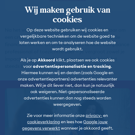
Wij maken gebruik van
cookies
Na het volgen van een AML-opleiding ben jij klaar om
Op deze website gebruiken wij cookies en
vergelijkbare technieken om de website goed te
een cruciale rol te spelen in het beschermen van de
laten werken en om te analyseren hoe de website
financiële sector. Of je nu werkt als analist, compliance
wordt gebruikt.
professional of toezichthouder – je vergroot zowel je
impact als je carrièrekansen in een vakgebied dat
Als je op
Akkoord
klikt, plaatsen we ook cookies
steeds belangrijker wordt.
voor
advertentiepersonalisatie en tracking
.
Hiermee kunnen wij en derden (zoals Google en
onze advertentiepartners) advertenties relevanter
maken. Wil je dit liever niet, dan kun je natuurlijk
ook weigeren. Niet-gepersonaliseerde
advertenties kunnen dan nog steeds worden
weergegeven.
Zie voor meer informatie onze
privacy-
en
cookieverklaring
en lees hoe
Google jouw
gegevens verwerkt
wanneer je akkoord geeft.