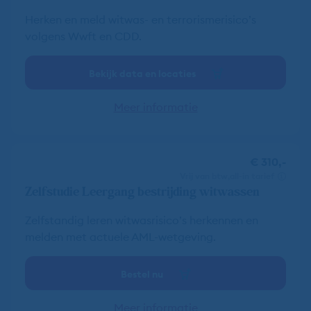
Herken en meld witwas- en terrorismerisico’s
volgens Wwft en CDD.
Bekijk data en locaties
Meer informatie
€ 310,-
vrij van btw
all-in tarief
Zelfstudie Leergang bestrijding witwassen
Zelfstandig leren witwasrisico’s herkennen en
melden met actuele AML-wetgeving.
Bestel nu
Meer informatie