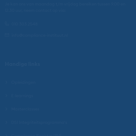
Je kan ons van maandag t/m vrijdag bereiken tussen 9.00 en
12.30 uur, neem contact op via:
010 303 2548
info@compliance-instituut.nl
Handige links
Opleidingen
E-learnings
Masterclasses
DSI Integriteitsprogramma's
Compliance Register (PV)