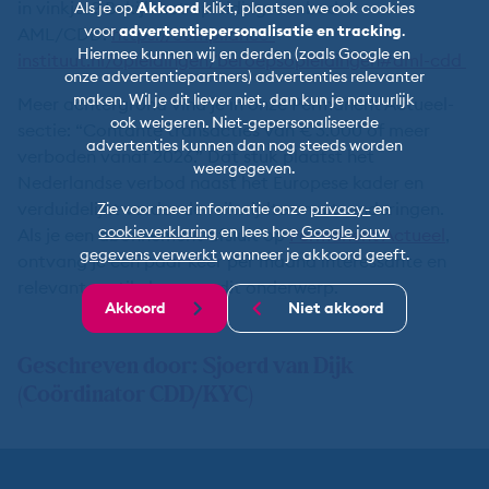
in vinkjes? Bekijk het opleidingsaanbod
Als je op
Akkoord
klikt, plaatsen we ook cookies
voor
advertentiepersonalisatie en tracking
.
AML/CDD:
https://compliance-
Hiermee kunnen wij en derden (zoals Google en
instituut.nl/opleidingen/beroepsopleidingen#aml-cdd
onze advertentiepartners) advertenties relevanter
maken. Wil je dit liever niet, dan kun je natuurlijk
Meer achtergrond vind je in onze Permanent Actueel-
ook weigeren. Niet-gepersonaliseerde
sectie: “Contante transacties van € 3.000 of meer
advertenties kunnen dan nog steeds worden
verboden vanaf 2026.” Dat stuk plaatst het
weergegeven.
Nederlandse verbod naast het Europese kader en
verduidelijkt verder de reikwijdte en uitzonderingen.
Zie voor meer informatie onze
privacy-
en
cookieverklaring
en lees hoe
Google jouw
Als je een abonnement afsluit op
Permanent Actueel
,
gegevens verwerkt
wanneer je akkoord geeft.
ontvang je een paar keer per maand interessante en
relevante artikelen over dit onderwerp.
Akkoord
Niet akkoord
Geschreven door: Sjoerd van Dijk
(Coördinator CDD/KYC)