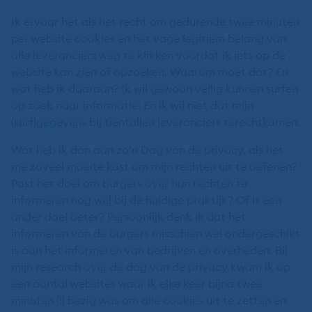
Ik ervaar het als het recht om gedurende twee minuten
per website cookies en het vage legitiem belang van
alle leveranciers weg te klikken voordat ik iets op de
website kan zien of opzoeken. Waarom moet dat? En
wat heb ik daaraan? Ik wil gewoon veilig kunnen surfen
op zoek naar informatie. En ik wil niet dat mijn
(surf)gegevens bij tientallen leveranciers terechtkomen.
Wat heb ik dan aan zo’n Dag van de privacy, als het
me zoveel moeite kost om mijn rechten uit te oefenen?
Past het doel om burgers over hun rechten te
informeren nog wel bij de huidige praktijk? Of is een
ander doel beter? Persoonlijk denk ik dat het
informeren van de burgers misschien wel ondergeschikt
is aan het informeren van bedrijven en overheden. Bij
mijn research over de dag van de privacy kwam ik op
een aantal websites waar ik elke keer bijna twee
minuten (!) bezig was om alle cookies uit te zetten en