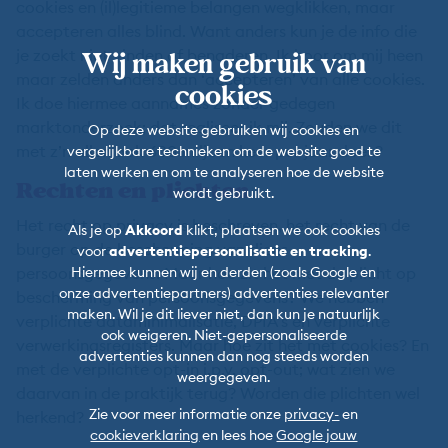
cookies en (il)legitieme belangen wegklikken, maar
accepteren alles blind. Want anders kun je de info die
Wij maken gebruik van
je zoekt niet vinden of benaderen. Ik hoor om mij heen
maar zelden anders dan ‘accepteren’ van alle cookies.
cookies
Ik doe hiermee aannames zonder gedegen
marktonderzoek; dat realiseer ik mij. Zouden we dit
Op deze website gebruiken wij cookies en
met z’n allen ook 600 miljoen keer per jaar doen?
vergelijkbare technieken om de website goed te
laten werken en om te analyseren hoe de website
Rechten en plichten
wordt gebruikt.
Het recht op privacy is beschreven, het recht van de
Als je op
Akkoord
klikt, plaatsen we ook cookies
burger op de bescherming van diens
voor
advertentiepersonalisatie en tracking
.
persoonsgegevens. Maar hoe zit het met de plicht op
Hiermee kunnen wij en derden (zoals Google en
onze advertentiepartners) advertenties relevanter
bescherming van persoonsgegevens? We hebben
maken. Wil je dit liever niet, dan kun je natuurlijk
verplichte dataminimalisatie, DPIA’s en verplichte
ook weigeren. Niet-gepersonaliseerde
verwerkingsregisters. Maar hoe zit het met cookies? En
advertenties kunnen dan nog steeds worden
met de verplichte opt-in i.p.v. opt-out; wat zien we
weergegeven.
daarvan in de praktijk terug? Worden die plichten wel
Zie voor meer informatie onze
privacy-
en
herkend?
cookieverklaring
en lees hoe
Google jouw