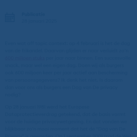
Publicatie
28 januari 2025
Even wat off topic context: op 4 februari is het de dag
van de frikandel. Daarvan glijden er naar verluidt zo’n
600 miljoen stuks
per jaar naar binnen. Een succesvolle
snack, maar wel een eigen dag. Doen wij als burgers
ook 600 miljoen keer per jaar actief aan bescherming
van persoonsgegevens? Ik denk het niet. Is daarom
dan voor ons als burgers een Dag van De privacy
nodig?
Op 28 januari 1981 werd het Europese
Dataprotectieverdrag getekend, dat de basis vormt
voor de huidige privacywetgeving. En dat vonden we
blijkbaar zo’n mooi moment dat het de “Dag van De
Privacy” is geworden. Op 1 september 2001 trad de Wet