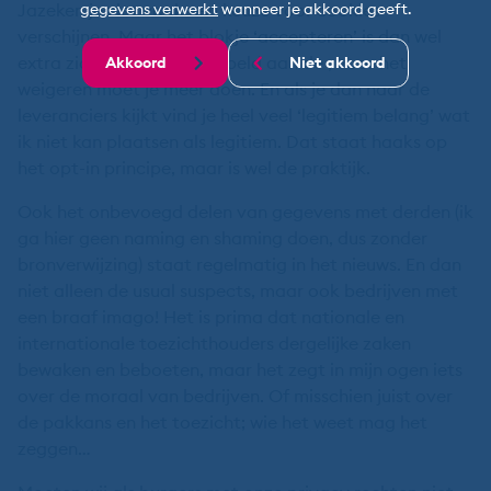
Jazeker, je ziet vaak een keuze voor cookies
gegevens verwerkt
wanneer je akkoord geeft.
verschijnen. Maar het blokje ‘accepteren’ is dan wel
extra zichtbaar en gekoppeld aan de
; voor het
Akkoord
Niet akkoord
weigeren moet je meer doen. En als je dan naar de
leveranciers kijkt vind je heel veel ‘legitiem belang’ wat
ik niet kan plaatsen als legitiem. Dat staat haaks op
het opt-in principe, maar is wel de praktijk.
Ook het onbevoegd delen van gegevens met derden (ik
ga hier geen naming en shaming doen, dus zonder
bronverwijzing) staat regelmatig in het nieuws. En dan
niet alleen de usual suspects, maar ook bedrijven met
een braaf imago! Het is prima dat nationale en
internationale toezichthouders dergelijke zaken
bewaken en beboeten, maar het zegt in mijn ogen iets
over de moraal van bedrijven. Of misschien juist over
de pakkans en het toezicht; wie het weet mag het
zeggen…