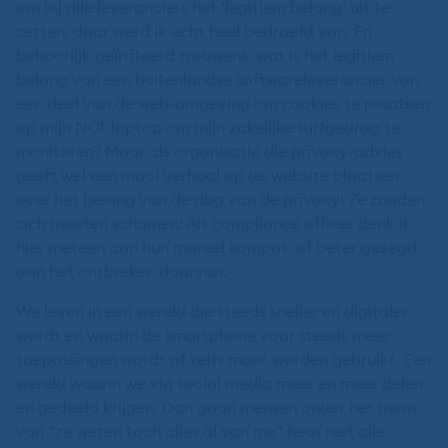
om bij alle leveranciers het ‘legitiem belang’ uit te
zetten; daar werd ik echt heel bedroefd van. En
behoorlijk geïrriteerd trouwens: wat is het legitiem
belang van een buitenlandse softwareleverancier van
een deel van de web-omgeving om cookies te plaatsen
op mijn NCI-laptop om mijn zakelijke surfgedrag te
monitoren? Maar als organisatie die privacy-advies
geeft wel een mooi verhaal op de website plaatsen
over het belang van de dag van de privacy! Ze zouden
zich moeten schamen! Als compliance officer denk ik
hier meteen aan hun moreel kompas, of beter gezegd
aan het ontbreken daarvan.
We leven in een wereld die steeds sneller en digitaler
wordt en waarin de smartphone voor steeds meer
toepassingen wordt of zelfs moet worden gebruikt. Een
wereld waarin we via social media meer en meer delen
en gedeeld krijgen. Dan gaan mensen onder het mom
van “ze weten toch alles al van me” heus niet alle