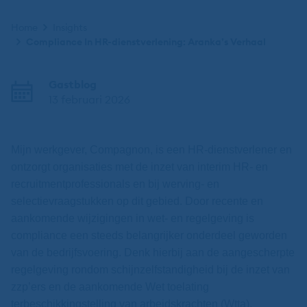
Kruimelpad
Home
Insights
Compliance In HR-dienstverlening: Aranka’s Verhaal
Gastblog
13 februari 2026
Mijn werkgever, Compagnon, is een HR-dienstverlener en
ontzorgt organisaties met de inzet van interim HR- en
recruitmentprofessionals en bij werving- en
selectievraagstukken op dit gebied. Door recente en
aankomende wijzigingen in wet- en regelgeving is
compliance een steeds belangrijker onderdeel geworden
van de bedrijfsvoering. Denk hierbij aan de aangescherpte
regelgeving rondom schijnzelfstandigheid bij de inzet van
zzp’ers en de aankomende Wet toelating
terbeschikkingstelling van arbeidskrachten (Wtta).