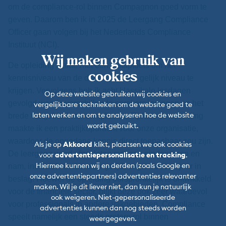
om de compliance-rol binnen Compagnon goed vorm te
geven. Daarom ben ik in 2025 de Leergang Compliance
Officer gaan volgen bij het Nederlands Compliance
Instituut (NCI).
Wij maken gebruik van
De opleiding startte met een instaptoets om het
cookies
kennisniveau van de deelnemers op gelijk niveau te
krijgen. Vervolgens heb ik acht klassikale lesdagen
Op deze website gebruiken wij cookies en
gevolgd waarin verschillende sprekers ingingen op het
vergelijkbare technieken om de website goed te
laten werken en om te analyseren hoe de website
brede vakgebied van compliance. Tijdens de opleiding
wordt gebruikt.
maakte ik een praktijkopdracht voor onze organisatie,
waardoor de opgedane kennis direct toepasbaar zou zijn.
Als je op
Akkoord
klikt, plaatsen we ook cookies
De leergang werd afgesloten met een eindexamen en
voor
advertentiepersonalisatie en tracking
.
Hiermee kunnen wij en derden (zoals Google en
nam, inclusief voorbereidingstijd, ongeveer een jaar in
onze advertentiepartners) advertenties relevanter
beslag. Hoewel de opleiding oorspronkelijk is ontwikkeld
maken. Wil je dit liever niet, dan kun je natuurlijk
voor de financiële sector, blijkt deze ook zeer waardevol
ook weigeren. Niet-gepersonaliseerde
voor professionals in andere vakgebieden. Compliance
advertenties kunnen dan nog steeds worden
speelt namelijk een steeds grotere rol binnen
weergegeven.