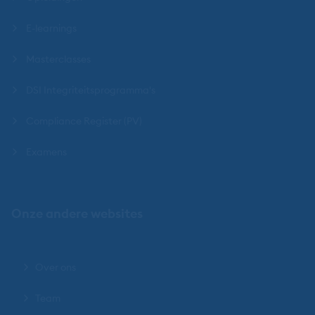
E-learnings
Masterclasses
DSI Integriteitsprogramma's
Compliance Register (PV)
Examens
Onze andere websites
Over ons
Team