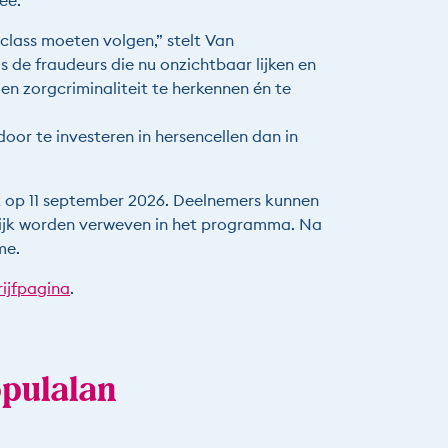
ee.
lass moeten volgen,” stelt Van
s de fraudeurs die nu onzichtbaar lijken en
n zorgcriminaliteit te herkennen én te
 door te investeren in hersencellen dan in
 op 11 september 2026. Deelnemers kunnen
lijk worden verweven in het programma. Na
me.
rijfpagina
.
pulalan