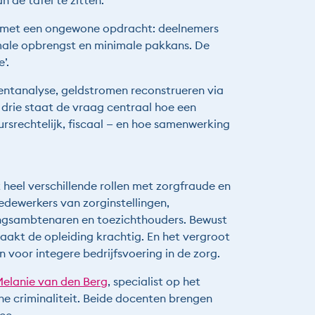
n de tafel te zitten.
s met een ongewone opdracht: deelnemers
ale opbrengst en minimale pakkans. De
’.
entanalyse, geldstromen reconstrueren via
drie staat de vraag centraal hoe een
ursrechtelijk, fiscaal — en hoe samenwerking
 heel verschillende rollen met zorgfraude en
medewerkers van zorginstellingen,
ngsambtenaren en toezichthouders. Bewust
akt de opleiding krachtig. En het vergroot
 voor integere bedrijfsvoering in de zorg.
 Melanie van den Berg
, specialist op het
he criminaliteit. Beide docenten brengen