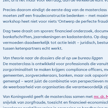
zelf, al is het maar voor een dag, aan de verkeerde kant va
Precies daarom eindigt de eerste dag van de masterclas
moeten zelf een fraudeconstructie bedenken — met maxim
workshop heet niet voor niets ‘Ontwerp de perfecte fraude
Dag twee draait om sporen: financieel onderzoek, docum
bankafschriften, jaarrekeningen en kadasterdata. Op dag 
vermoeden daadwerkelijk tot actie leidt — juridisch, bestu
tussen ketenpartners echt werkt.
Van theorie naar de dossiers die al op uw bureau liggen
De masterclass is ontwikkeld voor professionals die vanuit
zorgcriminaliteit te maken krijgen: compliance officers, 
gemeenten, zorgverzekeraars, banken, maar ook opspori
gemengd — want juist de combinatie van perspectieven ma
de weerbaarheid van organisaties die verantwoordelijk zijn
Van Koningsveld geeft de masterclass samen met
mr. dr.
snijvlak van zorgfraude, toezicht en financieel-economisc