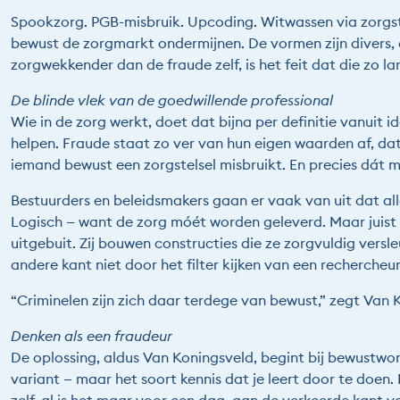
Spookzorg. PGB-misbruik. Upcoding. Witwassen via zorgst
bewust de zorgmarkt ondermijnen. De vormen zijn divers,
zorgwekkender dan de fraude zelf, is het feit dat die zo la
De blinde vlek van de goedwillende professional
Wie in de zorg werkt, doet dat bijna per definitie vanuit i
helpen. Fraude staat zo ver van hun eigen waarden af, dat
iemand bewust een zorgstelsel misbruikt. En precies dát 
Bestuurders en beleidsmakers gaan er vaak van uit dat all
Logisch — want de zorg móét worden geleverd. Maar juist
uitgebuit. Zij bouwen constructies die ze zorgvuldig vers
andere kant niet door het filter kijken van een rechercheu
“Criminelen zijn zich daar terdege van bewust,” zegt Van K
Denken als een fraudeur
De oplossing, aldus Van Koningsveld, begint bij bewustword
variant — maar het soort kennis dat je leert door te doen.